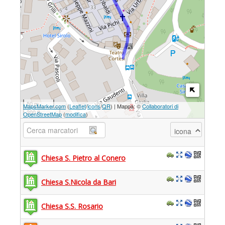
50 m
MapsMarker.com
(
Leaflet
/
icons
/
QR
) | Mappa: ©
Collaboratori di
200 ft
OpenStreetMap
(
modifica
)
icona
Chiesa S. Pietro al Conero
Chiesa S.Nicola da Bari
Chiesa S.S. Rosario